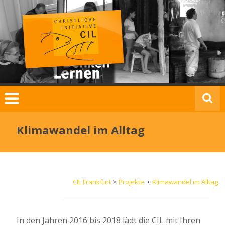
Zum
Inhalt
springen
C
I
L
F
Klimawandel im Alltag
r
a
n
k
CIL Frankfurt
>
Projekte
>
Klimawandel im Alltag
f
u
r
t
In den Jahren 2016 bis 2018 lädt die CIL mit Ihren